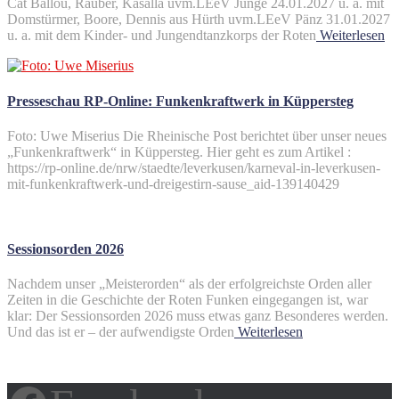
Cat Ballou, Räuber, Kasalla uvm.LEeV Junge 24.01.2027 u. a. mit
Domstürmer, Boore, Dennis aus Hürth uvm.LEeV Pänz 31.01.2027
u. a. mit dem Kinder- und Jungendtanzkorps der Roten
Weiterlesen
Presseschau RP-Online: Funkenkraftwerk in Küppersteg
Foto: Uwe Miserius Die Rheinische Post berichtet über unser neues
„Funkenkraftwerk“ in Küppersteg. Hier geht es zum Artikel :
https://rp-online.de/nrw/staedte/leverkusen/karneval-in-leverkusen-
mit-funkenkraftwerk-und-dreigestirn-sause_aid-139140429
Sessionsorden 2026
Nachdem unser „Meisterorden“ als der erfolgreichste Orden aller
Zeiten in die Geschichte der Roten Funken eingegangen ist, war
klar: Der Sessionsorden 2026 muss etwas ganz Besonderes werden.
Und das ist er – der aufwendigste Orden
Weiterlesen