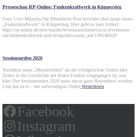
Presseschau RP-Online: Funkenkraftwerk in Küppersteg
Foto: Uwe Miserius Die Rheinische Post berichtet über unser neues
„Funkenkraftwerk“ in Küppersteg. Hier geht es zum Artikel :
https://rp-online.de/nrw/staedte/leverkusen/karneval-in-leverkusen-
mit-funkenkraftwerk-und-dreigestirn-sause_aid-139140429
Sessionsorden 2026
Nachdem unser „Meisterorden“ als der erfolgreichste Orden aller
Zeiten in die Geschichte der Roten Funken eingegangen ist, war
klar: Der Sessionsorden 2026 muss etwas ganz Besonderes werden.
Und das ist er – der aufwendigste Orden
Weiterlesen
Facebook
Instagram