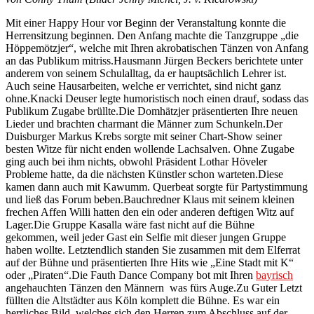
Mit einer Happy Hour vor Beginn der Veranstaltung konnte die
Herrensitzung beginnen. Den Anfang machte die Tanzgruppe „die
Höppemötzjer“, welche mit Ihren akrobatischen Tänzen von Anfang
an das Publikum mitriss.Hausmann Jürgen Beckers berichtete unter
anderem von seinem Schulalltag, da er hauptsächlich Lehrer ist.
Auch seine Hausarbeiten, welche er verrichtet, sind nicht ganz
ohne.Knacki Deuser legte humoristisch noch einen drauf, sodass das
Publikum Zugabe brüllte.Die Domhätzjer präsentierten Ihre neuen
Lieder und brachten charmant die Männer zum Schunkeln.Der
Duisburger Markus Krebs sorgte mit seiner Chart-Show seiner
besten Witze für nicht enden wollende Lachsalven. Ohne Zugabe
ging auch bei ihm nichts, obwohl Präsident Lothar Höveler
Probleme hatte, da die nächsten Künstler schon warteten.Diese
kamen dann auch mit Kawumm. Querbeat sorgte für Partystimmung
und ließ das Forum beben.Bauchredner Klaus mit seinem kleinen
frechen Affen Willi hatten den ein oder anderen deftigen Witz auf
Lager.Die Gruppe Kasalla wäre fast nicht auf die Bühne
gekommen, weil jeder Gast ein Selfie mit dieser jungen Gruppe
haben wollte. Letztendlich standen Sie zusammen mit dem Elferrat
auf der Bühne und präsentierten Ihre Hits wie „Eine Stadt mit K“
oder „Piraten“.Die Fauth Dance Company bot mit Ihren
bayrisch
angehauchten Tänzen den Männern was fürs Auge.Zu Guter Letzt
füllten die Altstädter aus Köln komplett die Bühne. Es war ein
herrliches Bild, welches sich den Herren zum Abschluss auf der