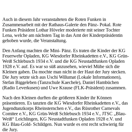
Auch in diesem Jahr veranstalteten die Roten Funken in
Zusammenarbeit mit der Rathaus-Galerie den Pänz- Pokal. Rote
Funken Präsident Lothar Höveler moderierte mit seiner Tochter
Lena, welche am nächsten Tag in das Amt der Kinderpräsidentin
gehoben wurde, die Veranstaltung.
Den Anfang machten die Mini- Pänz. Es traten die Kinder der KG
Feuerwehr Opladen, KG Wiesdorfer Rheinkadetten e.V., KG Grün-
Weiß Schlebusch 1934 e.V. und die KG Neustadtfunken Opladen
1928 e.V. auf. Es war so süß anzusehen, wieviel Mühe sich die
Kleinen gaben. Da mochte man nicht in der Haut der Jury stecken.
Die Jury setzte sich aus Uschi Willumat (Lokale Informationen),
Stefan Biggeleben (Tanzschule Kaechele), Daniel Hambüchen
(Radio Leverkusen) und Uwe Krause (FLK-Präsident) zusammen.
Nach den Kleinen durften die größeren Kinder ihr Können
präsentieren. Es tanzten die KG Wiesdorfer Rheinkadetten e.V., das
Jugendtanzkorps Rheinsternchen e.V., das Rüsrother Carnevals
Comitee e.V., KG Grün-Weiß Schlebusch 1934 e.V., JTSC „Blau-
Weiß“ Leichlingen, KG Neustadtfunken Opladen 1928 e.V. und
KG Blau-Gold- Schildgen. Nun wurde es erst recht schwierig für
die Jury.