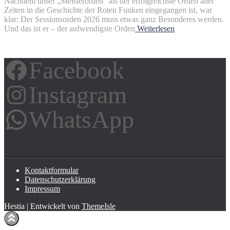
Nachdem unser „Meisterorden“ als der erfolgreichste Orden aller
Zeiten in die Geschichte der Roten Funken eingegangen ist, war
klar: Der Sessionsorden 2026 muss etwas ganz Besonderes werden.
Und das ist er – der aufwendigste Orden
Weiterlesen
Facebook
Instagram
WhatsApp
Kontaktformular
Datenschutzerklärung
Impressum
Hestia | Entwickelt von
ThemeIsle