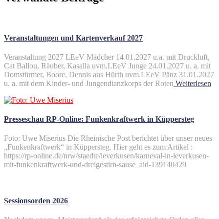
Veranstaltungen und Kartenverkauf 2027
Veranstaltung 2027 LEeV Mädcher 14.01.2027 u.a. mit Druckluft,
Cat Ballou, Räuber, Kasalla uvm.LEeV Junge 24.01.2027 u. a. mit
Domstürmer, Boore, Dennis aus Hürth uvm.LEeV Pänz 31.01.2027
u. a. mit dem Kinder- und Jungendtanzkorps der Roten
Weiterlesen
Presseschau RP-Online: Funkenkraftwerk in Küppersteg
Foto: Uwe Miserius Die Rheinische Post berichtet über unser neues
„Funkenkraftwerk“ in Küppersteg. Hier geht es zum Artikel :
https://rp-online.de/nrw/staedte/leverkusen/karneval-in-leverkusen-
mit-funkenkraftwerk-und-dreigestirn-sause_aid-139140429
Sessionsorden 2026