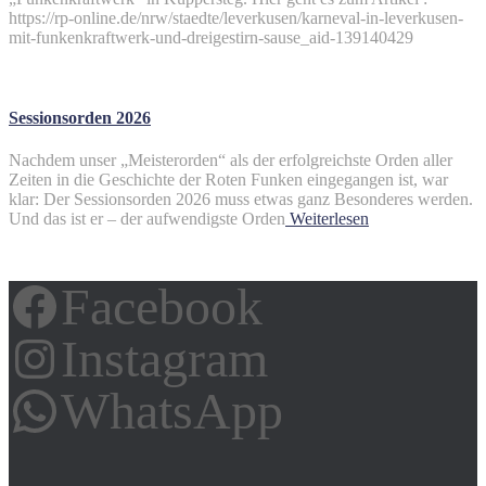
https://rp-online.de/nrw/staedte/leverkusen/karneval-in-leverkusen-
mit-funkenkraftwerk-und-dreigestirn-sause_aid-139140429
Sessionsorden 2026
Nachdem unser „Meisterorden“ als der erfolgreichste Orden aller
Zeiten in die Geschichte der Roten Funken eingegangen ist, war
klar: Der Sessionsorden 2026 muss etwas ganz Besonderes werden.
Und das ist er – der aufwendigste Orden
Weiterlesen
Facebook
Instagram
WhatsApp