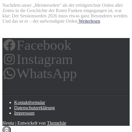
Nachdem unser „Meisterorden“ als der erfolgreichste Orden aller
Zeiten in die Geschichte der Roten Funken eingegangen ist, war
klar: Der Sessionsorden 2026 muss etwas ganz Besonderes werden.
Und das ist er – der aufwendigste Orden
Weiterlesen
Facebook
Instagram
WhatsApp
Kontaktformular
Datenschutzerklärung
Impressum
Hestia | Entwickelt von
ThemeIsle