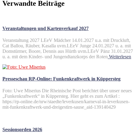
Verwandte Beiträge
Veranstaltungen und Kartenverkauf 2027
Veranstaltung 2027 LEeV Mädcher 14.01.2027 u.a. mit Druckluft,
Cat Ballou, Räuber, Kasalla uvm.LEeV Junge 24.01.2027 u. a. mit
Domstürmer, Boore, Dennis aus Hürth uvm.LEeV Pänz 31.01.2027
u. a. mit dem Kinder- und Jungendtanzkorps der Roten
Weiterlesen
Presseschau RP-Online: Funkenkraftwerk in Küppersteg
Foto: Uwe Miserius Die Rheinische Post berichtet über unser neues
„Funkenkraftwerk“ in Küppersteg. Hier geht es zum Artikel :
https://rp-online.de/nrw/staedte/leverkusen/karneval-in-leverkusen-
mit-funkenkraftwerk-und-dreigestirn-sause_aid-139140429
Sessionsorden 2026