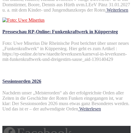
Domstürmer, Boore, Dennis aus Hürth uvm.LEeV Pänz 31.01.2027
u. a. mit dem Kinder- und Jungendtanzkorps der Roten
Weiterlesen
Presseschau RP-Online: Funkenkraftwerk in Küppersteg
Foto: Uwe Miserius Die Rheinische Post berichtet über unser neues
„Funkenkraftwerk“ in Küppersteg. Hier geht es zum Artikel :
https://rp-online.de/nrw/staedte/leverkusen/karneval-in-leverkusen-
mit-funkenkraftwerk-und-dreigestirn-sause_aid-139140429
Sessionsorden 2026
Nachdem unser „Meisterorden“ als der erfolgreichste Orden aller
Zeiten in die Geschichte der Roten Funken eingegangen ist, war
klar: Der Sessionsorden 2026 muss etwas ganz Besonderes werden.
Und das ist er – der aufwendigste Orden
Weiterlesen
Facebook