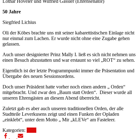
Lothar Höveler und Wilfried Gässler (Ehrensenator)
50 Jahre
Siegfried Lichius
Oli der Köbes brachte uns mit seiner kabarettistischen Einlage nicht
nur einmal zum Lachen. Er wurde nicht ohne eine Zugabe gehen
gelassen.
Auch unser designierter Prinz Mally I. ließ es sich nicht nehmen uns
einen Besuch abzustatten und war erstaunt so viel „ROT“ zu sehen.
Eigentlich ist der letzte Programmpunkt immer die Präsentation und
Übergabe des neuen Sessionsordens.
Doch unser Präsident hatte vorher noch einen andern „ Orden“
mitgebracht. Und zwar den „Baum statt Orden“. Dieser wurde all
unseren Ehrengästen an diesem Abend überreicht.
Zuletzt gab es aber auch unseren traditionellen Orden, der alle
Stadtteile Leverkusens zeigt und einen Funken der Opladen
„einklebt“, unter dem Motto „ Mir „kLEVe“ am Fasteleer.
Kategorien:
Blog