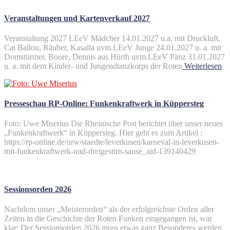
Veranstaltungen und Kartenverkauf 2027
Veranstaltung 2027 LEeV Mädcher 14.01.2027 u.a. mit Druckluft,
Cat Ballou, Räuber, Kasalla uvm.LEeV Junge 24.01.2027 u. a. mit
Domstürmer, Boore, Dennis aus Hürth uvm.LEeV Pänz 31.01.2027
u. a. mit dem Kinder- und Jungendtanzkorps der Roten
Weiterlesen
Presseschau RP-Online: Funkenkraftwerk in Küppersteg
Foto: Uwe Miserius Die Rheinische Post berichtet über unser neues
„Funkenkraftwerk“ in Küppersteg. Hier geht es zum Artikel :
https://rp-online.de/nrw/staedte/leverkusen/karneval-in-leverkusen-
mit-funkenkraftwerk-und-dreigestirn-sause_aid-139140429
Sessionsorden 2026
Nachdem unser „Meisterorden“ als der erfolgreichste Orden aller
Zeiten in die Geschichte der Roten Funken eingegangen ist, war
klar: Der Sessionsorden 2026 muss etwas ganz Besonderes werden.